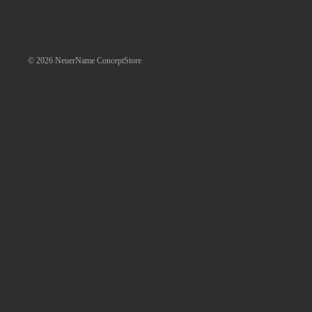
UNDER 20€
© 2026
NeuerName ConceptStore
ALLE TEILE
Mehr