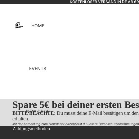
KOSTENLOSER VERSAND IN DE AB 6
HOME
EVENTS
Spare 5€ bei deiner ersten Bes
NEW DROP
BITTE BEACHTE:
Du musst deine E-Mail bestätigen um den
erhalten.
Mit der Anmeldung zum Newsletter akzeptierst du unsere
Datenschutzbestimmungen
Zahlungsmethoden