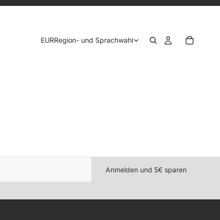
EUR
Region- und Sprachwahl
Widerrufsrecht
Datenschutzerklärung
Anmelden und 5€ sparen
AGB
Impressum
Kontaktinformationen